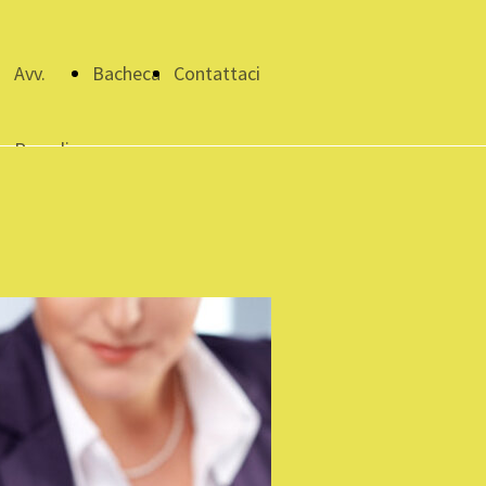
i
Avv.
Bacheca
Contattaci
Papadia