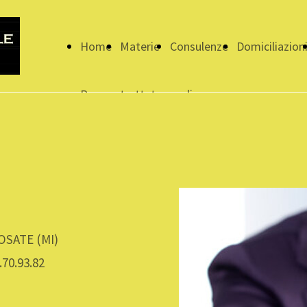
Home
Materie
Consulenze
Domiciliazion
Page
trattate
on-line
ROSATE (MI)
.70.93.82