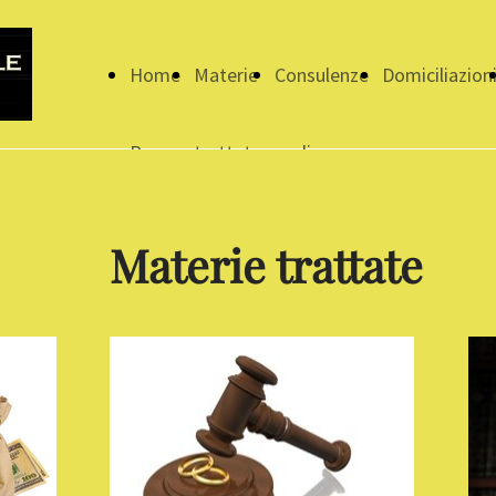
Home
Materie
Consulenze
Domiciliazion
Page
trattate
on-line
Materie trattate