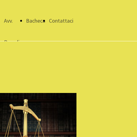
i
Avv.
Bacheca
Contattaci
Papadia