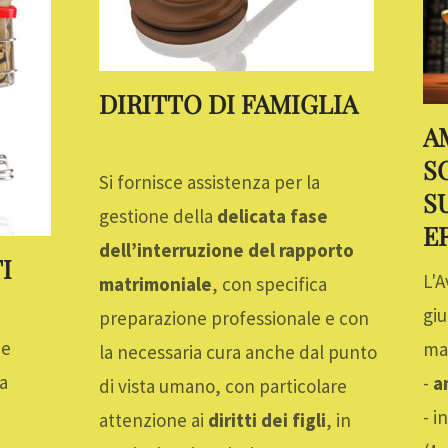
DIRITTO DI FAMIGLIA
A
S
Si fornisce assistenza per la
S
gestione della
delicata fase
E
dell’interruzione del rapporto
I
L'A
matrimoniale
, con specifica
giu
preparazione professionale e con
he
mat
la necessaria cura anche dal punto
a
-
a
di vista umano, con particolare
- i
attenzione ai
diritti dei figli
, in