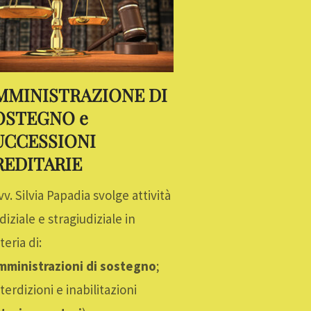
MMINISTRAZIONE DI
OSTEGNO e
UCCESSIONI
REDITARIE
vv. Silvia Papadia svolge attività
diziale e stragiudiziale in
eria di:
mministrazioni di sostegno
;
nterdizioni e inabilitazioni